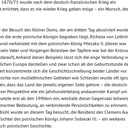
n 1870/71 wurde nach dem deutsch-französischen Krieg ein
 errichtet, dass es nie wieder Krieg geben möge – ein Wunsch, der
der Besuch des Kölner Doms, der am dritten Tag absolviert wurde
om die erste polnische Königin begraben liegt, Richeza von Lothri
. und verheiratet mit dem polnischen König Mieszko II. (dieser war
, sein Vater und Vorgänger Bolesław der Tapfere war bei der Krön
 darauf). Anhand dieses Beispiels lässt sich die enge Verbindung 
rlichen Europa darstellen und zwar schon ab der Geburtsstunde d
rt konzentrierte sich die Geschichtsschreibung beider Länder vor
hichte von multiethnischen Gebieten wie Schlesien wurde oft igno
en, dass das Land der jeweils eigenen Seite gehöre – die deutsch
ieser Perspektive wie ein jahrhundertelang andauernder Kampf um
etzte erst ab den 1990ern ein, weshalb dieser Gegensatz teilweis
 enormer Bedeutung, an verbindende Persönlichkeiten zu erinnern.
Brühl wurde an diesem Tag besucht, die Residenz des Clemens Au
ochter des polnischen Königs Johann Sobieski III. – ein weiteres
sch-polnischen Geschichte.