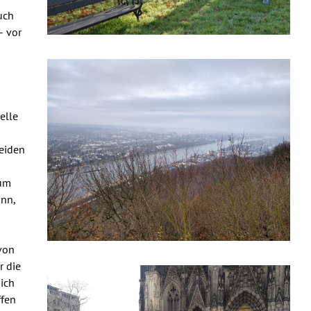
uch
– vor
elle
eiden
zum
nn,
 von
r die
sich
ffen