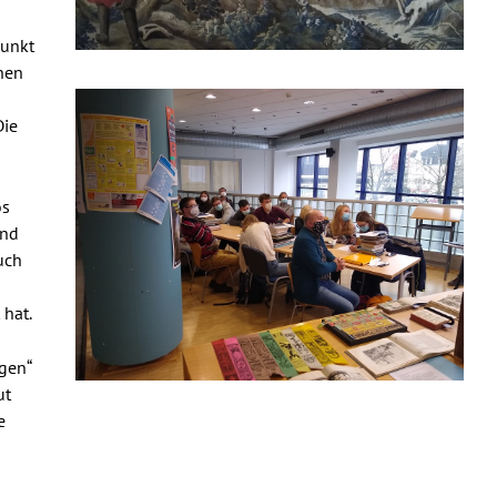
punkt
hen
Die
os
und
uch
 hat.
gen“
ut
e