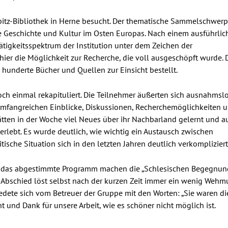
pitz-Bibliothek in Herne besucht. Der thematische Sammelschwer
he Geschichte und Kultur im Osten Europas. Nach einem ausführlic
tigkeitsspektrum der Institution unter dem Zeichen der
ier die Möglichkeit zur Recherche, die voll ausgeschöpft wurde. 
 hunderte Bücher und Quellen zur Einsicht bestellt.
h einmal rekapituliert. Die Teilnehmer äußerten sich ausnahmsl
 umfangreichen Einblicke, Diskussionen, Recherchemöglichkeiten 
tten in der Woche viel Neues über ihr Nachbarland gelernt und a
erlebt. Es wurde deutlich, wie wichtig ein Austausch zwischen
tische Situation sich in den letzten Jahren deutlich verkompliziert
nd das abgestimmte Programm machen die „Schlesischen Begegnun
 Abschied löst selbst nach der kurzen Zeit immer ein wenig Wehm
iedete sich vom Betreuer der Gruppe mit den Worten: „Sie waren di
t und Dank für unsere Arbeit, wie es schöner nicht möglich ist.