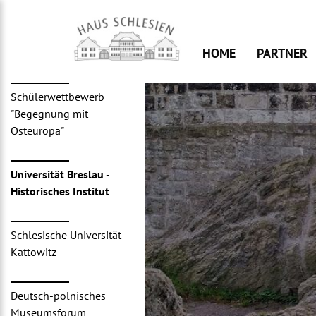
Skip
to
content
HOME
PARTNER
Schülerwettbewerb
"Begegnung mit
Osteuropa"
Universität Breslau -
Historisches Institut
Schlesische Universität
Kattowitz
Deutsch-polnisches
Museumsforum