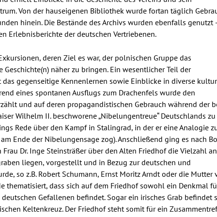
trum. Von der hauseigenen Bibliothek wurde fortan täglich Gebra
unden hinein. Die Bestände des Archivs wurden ebenfalls genutzt 
en Erlebnisberichte der deutschen Vertriebenen.
xkursionen, deren Ziel es war, der polnischen Gruppe das
Geschichte(n) näher zu bringen. Ein wesentlicher Teil der
t das gegenseitige Kennenlernen sowie Einblicke in diverse kultur
rend eines spontanen Ausflugs zum Drachenfels wurde den
zählt und auf deren propagandistischen Gebrauch während der b
aiser Wilhelm II. beschworene „Nibelungentreue“ Deutschlands zu
ngs Rede über den Kampf in Stalingrad, in der er eine Analogie 
am Ende der Nibelungensage zog). Anschließend ging es nach Bo
rau Dr. Inge Steinsträßer über den Alten Friedhof die Vielzahl an
raben liegen, vorgestellt und in Bezug zur deutschen und
rde, so z.B. Robert Schumann, Ernst Moritz Arndt oder die Mutter
 thematisiert, dass sich auf dem Friedhof sowohl ein Denkmal fü
e deutschen Gefallenen befindet. Sogar ein irisches Grab befindet 
ischen Keltenkreuz. Der Friedhof steht somit für ein Zusammentre