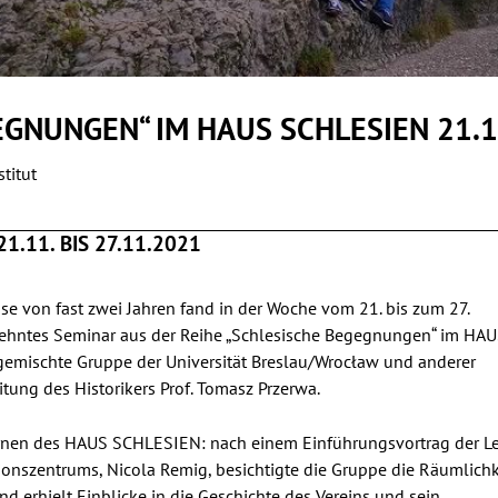
GNUNGEN“ IM HAUS SCHLESIEN 21.11
stitut
1.11. BIS 27.11.2021
e von fast zwei Jahren fand in der Woche vom 21. bis zum 27.
ehntes Seminar aus der Reihe „Schlesische Begegnungen“ im HA
gemischte Gruppe der Universität Breslau/Wrocław und anderer
itung des Historikers Prof. Tomasz Przerwa.
rnen des HAUS SCHLESIEN: nach einem Einführungsvortrag der Le
onszentrums, Nicola Remig, besichtigte die Gruppe die Räumlich
 erhielt Einblicke in die Geschichte des Vereins und sein