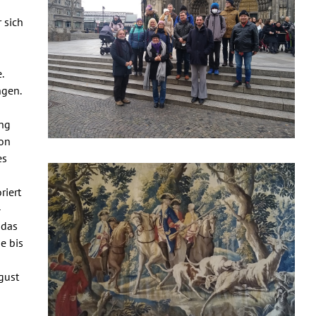
 sich
.
ngen.
ung
von
es
riert
-
 das
e bis
gust